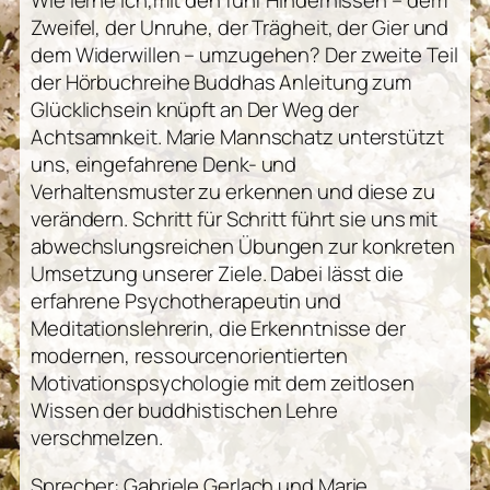
Wie lerne ich,mit den fünf Hindernissen – dem
Zweifel, der Unruhe, der Trägheit, der Gier und
dem Widerwillen – umzugehen? Der zweite Teil
der Hörbuchreihe Buddhas Anleitung zum
Glücklichsein knüpft an Der Weg der
Achtsamnkeit. Marie Mannschatz unterstützt
uns, eingefahrene Denk- und
Verhaltensmuster zu erkennen und diese zu
verändern. Schritt für Schritt führt sie uns mit
abwechslungsreichen Übungen zur konkreten
Umsetzung unserer Ziele. Dabei lässt die
erfahrene Psychotherapeutin und
Meditationslehrerin, die Erkenntnisse der
modernen, ressourcenorientierten
Motivationspsychologie mit dem zeitlosen
Wissen der buddhistischen Lehre
verschmelzen.
Sprecher: Gabriele Gerlach und Marie